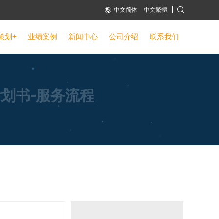
中文简体
中文繁體
策划+
业绩案例
新闻中心
公司介绍
联系我们
咨询诊断
互联网+
新闻动态
项目策划书
高新科技 / 工业制造
思创视点
划书-服务流程
境外投资备案
旅游 / 餐饮
资讯下载
商业模式设计
医疗卫生
项目招商方案
养老产业
方案排版整容
教育培训
节能评估报告
新农业
风险评估报告
物流产业
乡村振兴发展
文化传媒 / 珠宝