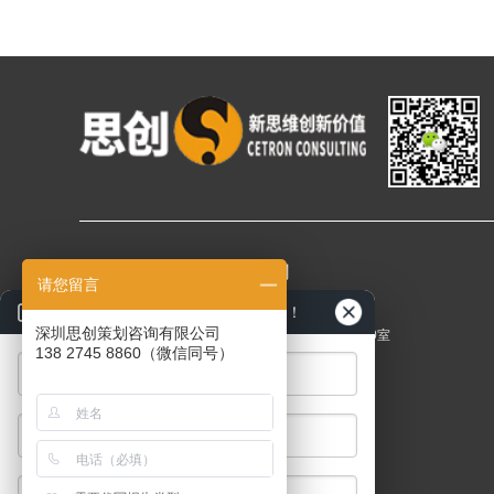
深圳思创策划咨询有限公司
请您留言
深圳思创策划咨询有限公司（总公司）
在此留言，对接项目经理免费辅导！
深圳思创策划咨询有限公司
地址：深圳市罗湖区桂园路电影大厦A座16楼09-10室
138 2745 8860（微信同号）
广州思创投资咨询有限公司（分公司）
地址：广州市天河区冼村路保利威座大厦北塔9F
联系人：伏先生
电 话：0755-32928891
深圳思创策划项目经理：13827458860 (深圳)
广州思创投资项目经理：13580519460 (广州)