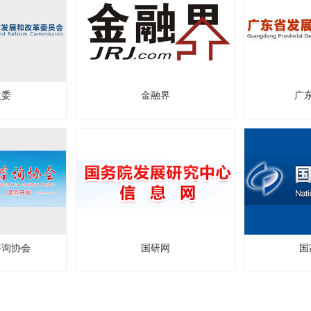
改委
金融界
广
咨询协会
国研网
国